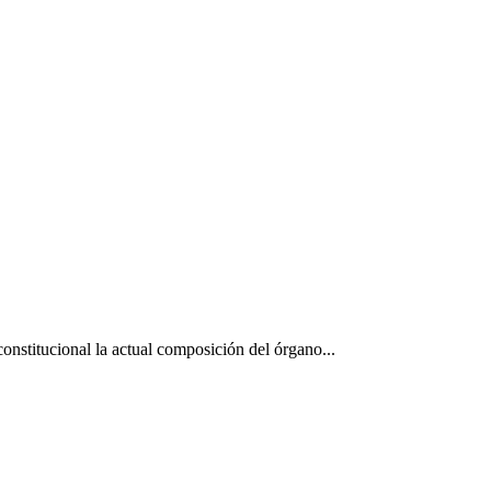
STRATURA Tag
constitucional la actual composición del órgano...