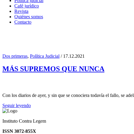
Política judicial
Café jurídico
Revista
Quiénes somos
Contacto
Dos primeras
,
Política Judicial
/ 17.12.2021
#CORTESUPREMA #LOSSUP
MÁS SUPREMOS QUE NUNCA
Con los diarios de ayer, y sin que se conociera todavía el fallo, se ad
Seguir leyendo
Instituto Contra Legem
ISSN 3072-855X