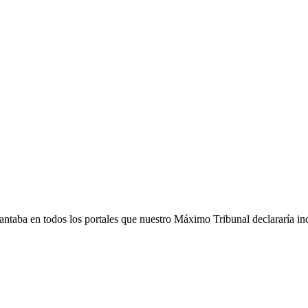
REMOS #CONSEJODELAMAGI
elantaba en todos los portales que nuestro Máximo Tribunal declararía in