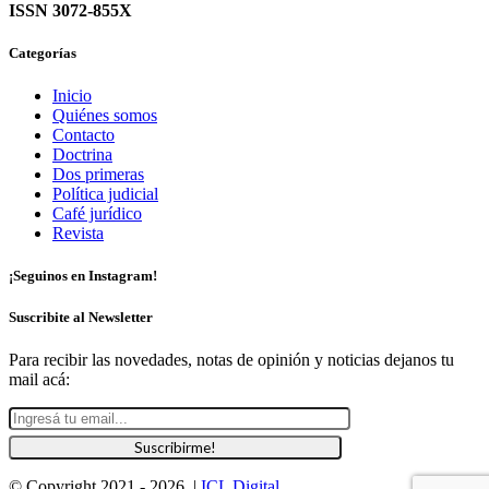
ISSN 3072-855X
Categorías
Inicio
Quiénes somos
Contacto
Doctrina
Dos primeras
Política judicial
Café jurídico
Revista
¡Seguinos en Instagram!
Suscribite al Newsletter
Para recibir las novedades, notas de opinión y noticias dejanos tu
mail acá:
© Copyright 2021 -
2026 |
ICL Digital