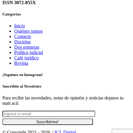
ISSN 3072-855X
Categorías
Inicio
Quiénes somos
Contacto
Doctrina
Dos primeras
Política judicial
Café jurídico
Revista
¡Seguinos en Instagram!
Suscribite al Newsletter
Para recibir las novedades, notas de opinión y noticias dejanos tu
mail acá:
© Copyright 2021 -
2026 |
ICL Digital