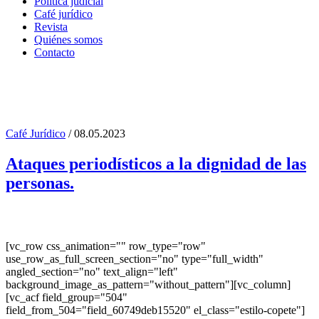
Política judicial
Café jurídico
Revista
Quiénes somos
Contacto
Café Jurídico
/ 08.05.2023
Violencia mediatica Tag
Ataques periodísticos a la dignidad de las
personas.
[vc_row css_animation="" row_type="row"
use_row_as_full_screen_section="no" type="full_width"
angled_section="no" text_align="left"
background_image_as_pattern="without_pattern"][vc_column]
[vc_acf field_group="504"
field_from_504="field_60749deb15520" el_class="estilo-copete"]