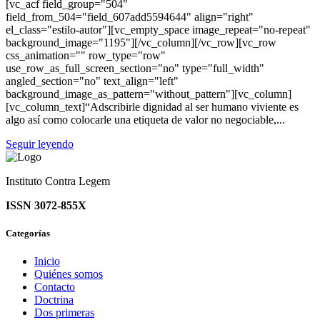
[vc_acf field_group="504"
field_from_504="field_607add5594644" align="right"
el_class="estilo-autor"][vc_empty_space image_repeat="no-repeat"
background_image="1195"][/vc_column][/vc_row][vc_row
css_animation="" row_type="row"
use_row_as_full_screen_section="no" type="full_width"
angled_section="no" text_align="left"
background_image_as_pattern="without_pattern"][vc_column]
[vc_column_text]“Adscribirle dignidad al ser humano viviente es
algo así como colocarle una etiqueta de valor no negociable,...
Seguir leyendo
Instituto Contra Legem
ISSN 3072-855X
Categorías
Inicio
Quiénes somos
Contacto
Doctrina
Dos primeras