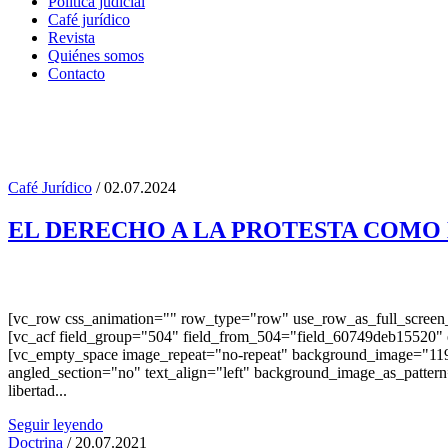
Política judicial
Café jurídico
Revista
Quiénes somos
Contacto
Café Jurídico
/ 02.07.2024
14 bis Tag
EL DERECHO A LA PROTESTA COMO
[vc_row css_animation="" row_type="row" use_row_as_full_screen_s
[vc_acf field_group="504" field_from_504="field_60749deb15520" el
[vc_empty_space image_repeat="no-repeat" background_image="119
angled_section="no" text_align="left" background_image_as_pattern="
libertad...
Seguir leyendo
Doctrina
/ 20.07.2021