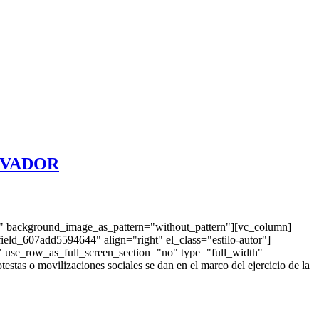
RVADOR
t" background_image_as_pattern="without_pattern"][vc_column]
eld_607add5594644" align="right" el_class="estilo-autor"]
use_row_as_full_screen_section="no" type="full_width"
as o movilizaciones sociales se dan en el marco del ejercicio de la