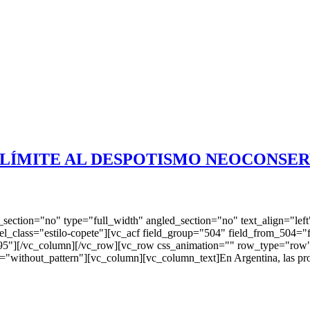
 LÍMITE AL DESPOTISMO NEOCONSE
ection="no" type="full_width" angled_section="no" text_align="lef
_class="estilo-copete"][vc_acf field_group="504" field_from_504="fi
5"][/vc_column][/vc_row][vc_row css_animation="" row_type="row" 
without_pattern"][vc_column][vc_column_text]En Argentina, las protest