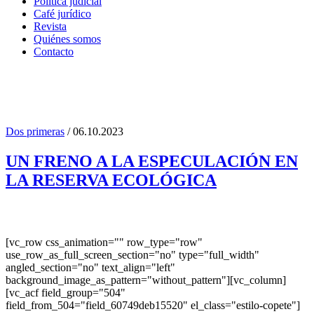
Política judicial
Café jurídico
Revista
Quiénes somos
Contacto
Dos primeras
/ 06.10.2023
amparo ambiental Tag
UN FRENO A LA ESPECULACIÓN EN
LA RESERVA ECOLÓGICA
[vc_row css_animation="" row_type="row"
use_row_as_full_screen_section="no" type="full_width"
angled_section="no" text_align="left"
background_image_as_pattern="without_pattern"][vc_column]
[vc_acf field_group="504"
field_from_504="field_60749deb15520" el_class="estilo-copete"]