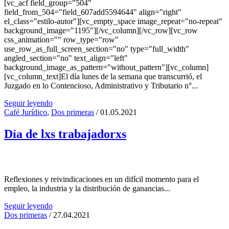
[vc_acf field_group="504"
field_from_504="field_607add5594644" align="right"
el_class="estilo-autor"][vc_empty_space image_repeat="no-repeat"
background_image="1195"][/vc_column][/vc_row][vc_row
css_animation="" row_type="row"
use_row_as_full_screen_section="no" type="full_width"
angled_section="no" text_align="left"
background_image_as_pattern="without_pattern"][vc_column]
[vc_column_text]El día lunes de la semana que transcurrió, el
Juzgado en lo Contencioso, Administrativo y Tributario n°...
Seguir leyendo
Café Jurídico
,
Dos primeras
/ 01.05.2021
Día de lxs trabajadorxs
Reflexiones y reivindicaciones en un difícil momento para el
empleo, la industria y la distribución de ganancias...
Seguir leyendo
Dos primeras
/ 27.04.2021