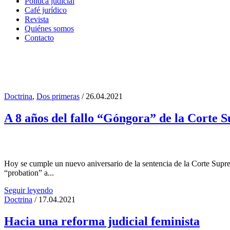
Política judicial
Café jurídico
Revista
Quiénes somos
Contacto
Doctrina
,
Dos primeras
/ 26.04.2021
Ley Micaela Tag
A 8 años del fallo “Góngora” de la Corte 
Hoy se cumple un nuevo aniversario de la sentencia de la Corte Suprema
“probation” a...
Seguir leyendo
Doctrina
/ 17.04.2021
Hacia una reforma judicial feminista