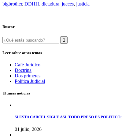
bigbrother
,
DDHH
,
dictadura
,
jueces
,
justicia
Buscar
Search
for:
Leer sobre otros temas
Café Jurídico
Doctrina
Dos primeras
Política Judicial
Últimas noticias
SI ESTA CÁRCEL SIGUE ASÍ, TODO PRESO ES POLÍTICO:
01 julio, 2026