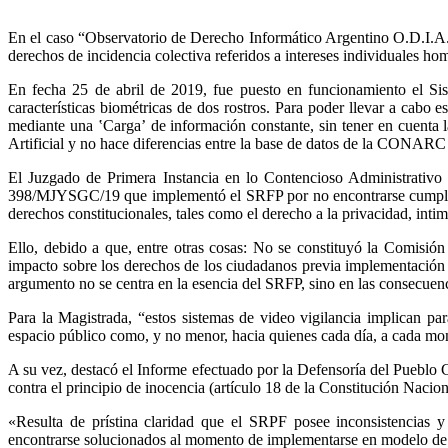
En el caso “Observatorio de Derecho Informático Argentino O.D.I.A.
derechos de incidencia colectiva referidos a intereses individuales h
En fecha 25 de abril de 2019, fue puesto en funcionamiento el S
características biométricas de dos rostros. Para poder llevar a cabo 
mediante una ʽCargaʼ de información constante, sin tener en cuenta la
Artificial y no hace diferencias entre la base de datos de la CONARC 
El Juzgado de Primera Instancia en lo Contencioso Administrativo y
398/MJYSGC/19 que implementó el SRFP por no encontrarse cumplidos 
derechos constitucionales, tales como el derecho a la privacidad, inti
Ello, debido a que, entre otras cosas: No se constituyó la Comisió
impacto sobre los derechos de los ciudadanos previa implementación de
argumento no se centra en la esencia del SRFP, sino en las consecuenc
Para la Magistrada, “estos sistemas de video vigilancia implican par
espacio público como, y no menor, hacia quienes cada día, a cada mom
A su vez, destacó el Informe efectuado por la Defensoría del Pueblo 
contra el principio de inocencia (artículo 18 de la Constitución Nacion
«Resulta de prístina claridad que el SRPF posee inconsistencias y 
encontrarse solucionados al momento de implementarse en modelo de