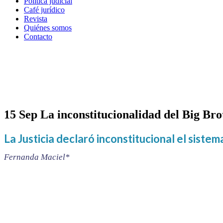
Política judicial
Café jurídico
Revista
Quiénes somos
Contacto
La inconstitucionalidad del Big
15 Sep
La inconstitucionalidad del Big Bro
La Justicia declaró inconstitucional el siste
Fernanda Maciel*