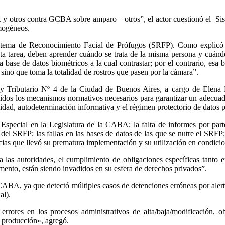
 y otros contra GCBA sobre amparo – otros”, el actor cuestionó el Sis
omogéneos.
istema de Reconocimiento Facial de Prófugos (SRFP). Como explicó 
esta tarea, deben aprender cuándo se trata de la misma persona y cuándo
 base de datos biométricos a la cual contrastar; por el contrario, esa 
sino que toma la totalidad de rostros que pasen por la cámara”.
 Tributario Nº 4 de la Ciudad de Buenos Aires, a cargo de Elena Libe
los mecanismos normativos necesarios para garantizar un adecuado us
midad, autodeterminación informativa y el régimen protectorio de datos 
n Especial en la Legislatura de la CABA; la falta de informes por par
l SRFP; las fallas en las bases de datos de las que se nutre el SRFP; 
ias que llevó su prematura implementación y su utilización en condicion
a las autoridades, el cumplimiento de obligaciones específicas tanto e
ento, están siendo invadidos en su esfera de derechos privados”.
CABA, ya que detectó múltiples casos de detenciones erróneas por alerta
al).
errores en los procesos administrativos de alta/baja/modificación, 
 producción», agregó.