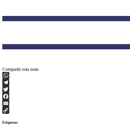
Compartir esta nota:
WhatsApp
Telegram
Twitter
Facebook
Email
Copy
Etiquetas
Link