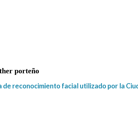
 Brother porteño
ther porteño
ma de reconocimiento facial utilizado por la Ci