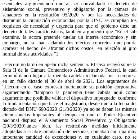
esenciales argumentando que al ser convalidado el decreto de
aislamiento social, preventivo y obligatorio por la cámara de
senadores en la resolución 95/2020 y por las necesidades de
disminuir la circulación reconocidas por la ONU se cumplian los
requisitos de necesidad y urgencia para que el gobierno dicte un
decreto de tales características; también argumentó que “En el sub
examine, la actora pretende tutelar un interés económico y sin
embargo, no se han aclarado los efectos concretos que podría
acarrear el hecho de afrontar dichos costos, en relación al giro
normal de sus actividades.”1
Telecom no tardó en apelar dicha sentencia. El caso recayó sobre la
Sala II de la Cámara Contencioso Administrativo Federal, la cual
terminó dando lugar a la medida cautelar reclamada por la empresa
en un fallo dictado el 30 de abril de 2021. Los argumentos de
Telecom en el caso expresan fuertemente su posición corporativa
argumentando “tampoco la pandemia tiene cabida aquí como
argumento que posibilite validar el dispositivo impugnado, conforme
la fundamentación que hace el magistrado, desde que a la fecha del
dictado del DNU 690/2020 (21/8/2020) ya no se daban las mismas
circunstancias imperantes al tiempo en que el Poder Ejecutivo
nacional dispuso el Aislamiento Social Preventivo y Obligatorio
(20/3/2020),antes bien, las restrictivas medidas inicialmente
adoptadas a la libre circulación de personas, contaban con una muy
importante cantidad de excepciones y, en cualquier caso, no se