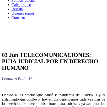
Política judicial
Café jurídico
Revista
Quiénes somos
Contacto
TELECOMUNICACIONES:
03 Jun
TELECOMUNICACIONES:
PUJA JUDICIAL POR UN
PUJA JUDICIAL POR UN DERECHO
HUMANO
DERECHO HUMANO
Lisandro Podetti*
Debido a los efectos que causó la pandemia del Covid-19 y el
aislamiento que conllevó, hoy en día dependemos cada vez más de
los servicios de telecomunicaciones para subsistir; ya sea para los