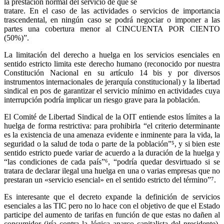
la prestación normal del servicio de que se
tratare. En el caso de las actividades o servicios de importancia
trascendental, en ningún caso se podrá negociar o imponer a las
partes una cobertura menor al CINCUENTA POR CIENTO
(50%)”.
La limitación del derecho a huelga en los servicios esenciales en
sentido estricto limita este derecho humano (reconocido por nuestra
Constitución Nacional en su artículo 14 bis y por diversos
instrumentos internacionales de jerarquía constitucional) y la libertad
sindical en pos de garantizar el servicio mínimo en actividades cuya
interrupción podría implicar un riesgo grave para la población.
El Comité de Libertad Sindical de la OIT entiende estos límites a la
huelga de forma restrictiva: para prohibirla “el criterio determinante
es la existencia de una amenaza evidente e inminente para la vida, la
seguridad o la salud de toda o parte de la población”⁵, y si bien este
sentido estricto puede variar de acuerdo a la duración de la huelga y
“las condiciones de cada país”⁶, “podría quedar desvirtuado si se
tratara de declarar ilegal una huelga en una o varias empresas que no
prestaran un «servicio esencial» en el sentido estricto del término”⁷.
Es interesante que el decreto expande la definición de servicios
esenciales a las TIC pero no lo hace con el objetivo de que el Estado
participe del aumento de tarifas en función de que estas no dañen al
consumidor (iría contra la lógica anarco capitalista del presidente),