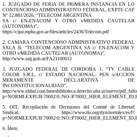
1. JUZGADO DE FERIA DE PRIMERA INSTANCIA EN LO
CONTENCIOSO ADMINISTRATIVO FEDERAL, EXPTE CAF
Nº 12.881/2020, “TELECOM ARGENTINA
SA c/ EN-ENACOM Y OTRO s/MEDIDA CAUTELAR
(AUTONOMA)”,
https://cijur.mpba.gov.ar/files/articles/2436/Telecom.pdf
2. CAMARA CONTENCIOSO ADMINISTRATIVO FEDERAL
SALA II, “TELECOM ARGENTINA SA c/ EN-ENACOM Y
OTRO s/MEDIDA CAUTELAR (AUTONOMA)”,
http://www.saij.gob.ar/FA21100012
3. JUZGADO FEDERAL DE CORDOBA 1, “TV CABLE
COLOR S.R.L. c/ ESTADO NACIONAL- PEN s/ACCION
MERAMENTE DECLARATIVA DE
INCONSTITUCIONALIDAD”,
http://www.eldial.com.basesbiblioteca.derecho.uba.ar/nuevo/pdf_fal
p=NORMLEXPUB:70002:0::NO::P70002_HIER_ELEMENT_ID,P
5. OIT, Recopilación de Decisiones del Comité de Libertad
Sindical. https://www.ilo.org/dyn/normlex/es/f?
p=NORMLEXPUB:70002:0::NO::P70002_HIER_ELEMENT_ID,P
6. Ídem.