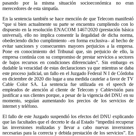
pasando por la misma situación socioeconómica no eran
merecedores de esta simpatía.
En la sentencia también se hace mención de que Telecom manifestó
“que si bien actualmente su parte se encuentra cumpliendo con lo
dispuesto en la resolución ENACOM 1467/2020 (prestación básica
universal), ello no implica consentir la ilegalidad de dicha norma,
obedeciendo dicho cumplimiento –en forma exclusiva– al hecho de
evitar sanciones y consecuentes mayores perjuicios a la empresa.
Pone en conocimiento del Tribunal que, sin perjuicio de ello, la
empresa continúa con su compromiso de prestar servicios a sectores
de bajos recursos en condiciones diferenciales”. Sin embargo es
dudable la veracidad de estas declaraciones ya que mientras se daba
este proceso judicial, un fallo en el Juzgado Federal N I de Córdoba
en diciembre de 2020 dio lugar a una medida cautelar a favor de TV
Cable Color SA. La sentencia fue utilizada en el speech de
empleados de atención al cliente de Telecom y Cablevisión para
justificar a sus clientes porque, a pesar de la vigencia del DNU en su
momento, seguían aumentando los precios de los servicios de
internet y teléfono.
El fallo de este Juzgado suspendió los efectos del DNU explicando
que las facultades que el decreto le da al Estado “impedirá recuperar
las inversiones realizadas y llevar a cabo nuevas inversiones
necesarias para la correcta y debida prestación de los servicios”. En