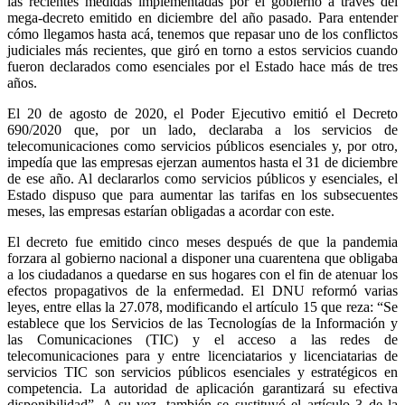
las recientes medidas implementadas por el gobierno a través del
mega-decreto emitido en diciembre del año pasado. Para entender
cómo llegamos hasta acá, tenemos que repasar uno de los conflictos
judiciales más recientes, que giró en torno a estos servicios cuando
fueron declarados como esenciales por el Estado hace más de tres
años.
El 20 de agosto de 2020, el Poder Ejecutivo emitió el Decreto
690/2020 que, por un lado, declaraba a los servicios de
telecomunicaciones como servicios públicos esenciales y, por otro,
impedía que las empresas ejerzan aumentos hasta el 31 de diciembre
de ese año. Al declararlos como servicios públicos y esenciales, el
Estado dispuso que para aumentar las tarifas en los subsecuentes
meses, las empresas estarían obligadas a acordar con este.
El decreto fue emitido cinco meses después de que la pandemia
forzara al gobierno nacional a disponer una cuarentena que obligaba
a los ciudadanos a quedarse en sus hogares con el fin de atenuar los
efectos propagativos de la enfermedad. El DNU reformó varias
leyes, entre ellas la 27.078, modificando el artículo 15 que reza: “Se
establece que los Servicios de las Tecnologías de la Información y
las Comunicaciones (TIC) y el acceso a las redes de
telecomunicaciones para y entre licenciatarios y licenciatarias de
servicios TIC son servicios públicos esenciales y estratégicos en
competencia. La autoridad de aplicación garantizará su efectiva
disponibilidad”. A su vez, también se sustituyó el artículo 3 de la