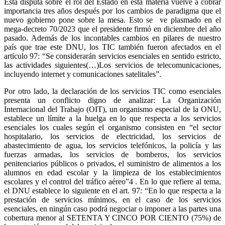
Esta disputa sobre el rol del Estado en esta materia vuelve a cobrar
importancia tres años después por los cambios de paradigma que el
nuevo gobierno pone sobre la mesa. Esto se ve plasmado en el
mega-decreto 70/2023 que el presidente firmó en diciembre del año
pasado. Además de los incontables cambios en pilares de nuestro
país que trae este DNU, los TIC también fueron afectados en el
artículo 97: “Se considerarán servicios esenciales en sentido estricto,
las actividades siguientes(…)Los servicios de telecomunicaciones,
incluyendo internet y comunicaciones satelitales”.
Por otro lado, la declaración de los servicios TIC como esenciales
presenta un conflicto digno de analizar: La Organización
Internacional del Trabajo (OIT), un organismo especial de la ONU,
establece un límite a la huelga en lo que respecta a los servicios
esenciales los cuales según el organismo consisten en “el sector
hospitalario, los servicios de electricidad, los servicios de
abastecimiento de agua, los servicios telefónicos, la policía y las
fuerzas armadas, los servicios de bomberos, los servicios
penitenciarios públicos o privados, el suministro de alimentos a los
alumnos en edad escolar y la limpieza de los establecimientos
escolares y el control del tráfico aéreo”4 . En lo que refiere al tema,
el DNU establece lo siguiente en el art. 97: “En lo que respecta a la
prestación de servicios mínimos, en el caso de los servicios
esenciales, en ningún caso podrá negociar o imponer a las partes una
cobertura menor al SETENTA Y CINCO POR CIENTO (75%) de