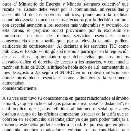
otros c/ Ministerio de Energia y Mineria s/amparo colectivo’ que
rezaba “el Estado debe velar por la continuidad, universalidad y
accesibilidad de los servicios públicos, ponderando la realidad
económico-social concreta de los afectados por la decisión tarifaria
con especial atención a los sectores más vulnerables y evitando, de
esta forma, el perjuicio social provocado por la exclusión de
numerosos usuarios de dichos servicios esenciales como
consecuencia de una tarifa que, por su elevada cuantía, pudiera
calificarse de confiscatoria”. Al declarar a los servicios TIC como
públicos, el Estado se obligó a sí mismo a participar en la regulación
de sus tarifas, argumentando que debe evitar que los precios
elevados dañen el derecho de acceso a los usuarios, y con mucha
razón: en Julio de 2020 la inflación había sido de 1.9, aumentando al
mes de agosto a 2,8 según el INDEC en un contexto inflacionario
donde otros bienes esenciales como alimentos y la vestimenta
aumentaban
considerablemente.
A su vez esto tuvo su consecuencia en gastos relacionados al ámbito
laboral, ya que muchos trabajos pasaron a realizarse “a distancia”, lo
cual implicó que gastos referidos al internet o señal que antes
estaban a cargo de las oficinas empezaran a recaer en la tarifa que se
cobraba en el domicilio del trabajador ya que para poder trabajar a
distancia este debía poder acceder a la red. Es por eso que en plena
pandemia muchos empleadores exigían a los candidatos que