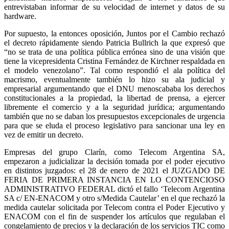
entrevistaban informar de su velocidad de internet y datos de su
hardware.
Por supuesto, la entonces oposición, Juntos por el Cambio rechazó
el decreto rápidamente siendo Patricia Bullrich la que expresó que
“no se trata de una política pública errónea sino de una visión que
tiene la vicepresidenta Cristina Fernández de Kirchner respaldada en
el modelo venezolano”. Tal como respondió el ala política del
macrismo, eventualmente también lo hizo su ala judicial y
empresarial argumentando que el DNU menoscababa los derechos
constitucionales a la propiedad, la libertad de prensa, a ejercer
libremente el comercio y a la seguridad jurídica; argumentando
también que no se daban los presupuestos excepcionales de urgencia
para que se eluda el proceso legislativo para sancionar una ley en
vez de emitir un decreto.
Empresas del grupo Clarín, como Telecom Argentina SA,
empezaron a judicializar la decisión tomada por el poder ejecutivo
en distintos juzgados: el 28 de enero de 2021 el JUZGADO DE
FERIA DE PRIMERA INSTANCIA EN LO CONTENCIOSO
ADMINISTRATIVO FEDERAL dictó el fallo ‘Telecom Argentina
SA c/ EN-ENACOM y otro s/Medida Cautelar’ en el que rechazó la
medida cautelar solicitada por Telecom contra el Poder Ejecutivo y
ENACOM con el fin de suspender los artículos que regulaban el
congelamiento de precios y la declaración de los servicios TIC como