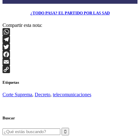
¿TODO PASA? EL PARTIDO POR LAS SAD
Compartir esta nota:
WhatsApp
Telegram
Twitter
Facebook
Email
Copy
Etiquetas
Link
Corte Suprema
,
Decreto
,
telecomunicaciones
Buscar
Search
for: