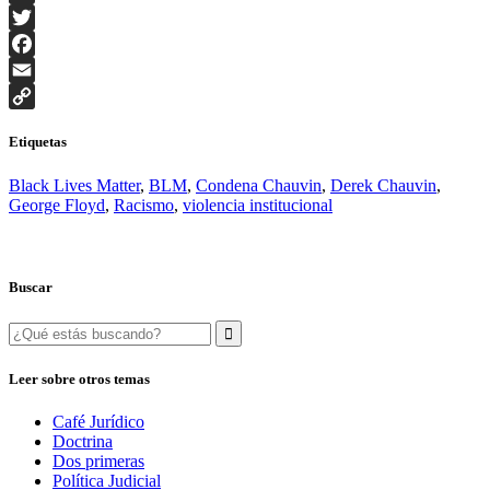
Telegram
Twitter
Facebook
Email
Copy
Etiquetas
Link
Black Lives Matter
,
BLM
,
Condena Chauvin
,
Derek Chauvin
,
George Floyd
,
Racismo
,
violencia institucional
Buscar
Search
for:
Leer sobre otros temas
Café Jurídico
Doctrina
Dos primeras
Política Judicial