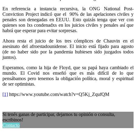
En referencia a instancia recursiva, la ONG National Post-
Conviction Project indicó que el 90% de las apelaciones civiles y
penales son denegadas en EEUU. Esto quizás tenga que ver con
quienes son lxs condenadxs en los juicios civiles y penales así que
habrá que esperar para evitar sorpresas.
Ahora resta el juicio de los tres cómplices de Chauvin en el
asesinato del afroestadounidense. El inicio está fijado para agosto
(de no haber sido por la pandemia hubiesen sido juzgados todos
juntos).
Esperamos, como la hija de Floyd, que su papá haya cambiado el
mundo. El Covid nos enseñó que es más difícil de lo que
pensábamos pero tenemos la obligación política, moral y espiritual
de ser optimistas.
[1]
https://www.youtube.com/watch?v=Q5Kj_ZqufQM
Si tenés ganas de participar, dejarnos tu opinión o consulta,
escribinos!
Contacto