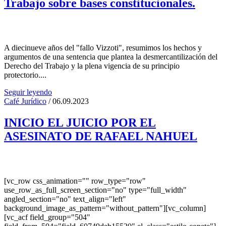
Trabajo sobre bases constitucionales.
A diecinueve años del "fallo Vizzoti", resumimos los hechos y
argumentos de una sentencia que plantea la desmercantilización del
Derecho del Trabajo y la plena vigencia de su principio
protectorio....
Seguir leyendo
Café Jurídico
/ 06.09.2023
INICIO EL JUICIO POR EL
ASESINATO DE RAFAEL NAHUEL
[vc_row css_animation="" row_type="row"
use_row_as_full_screen_section="no" type="full_width"
angled_section="no" text_align="left"
background_image_as_pattern="without_pattern"][vc_column]
[vc_acf field_group="504"