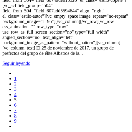
field_from_504="field_60749deb15520" el_class="estilo-copete"]
[vc_acf field_group="504"
field_from_504="field_607add5594644" align="right"
el_class="estilo-autor"][vc_empty_space image_repeat="no-repeat"
background_image="1195"][/vc_column][/vc_row][vc_row
css_animation="" row_type="row"
use_row_as_full_screen_section="no" type="full_width"
angled_section="no" text_align="left"
background_image_as_pattern="without_pattern"][vc_column]
[vc_column_text] El 25 de noviembre de 2017, un grupo de
prefectos del grupo de élite Albatros de la...
Seguir leyendo
1
2
3
4
5
6
7
8
9