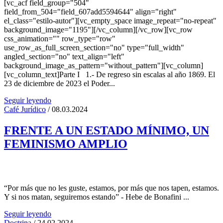
[vc_acf field_group="504"
field_from_504="field_607add5594644" align="right"
el_class="estilo-autor"][vc_empty_space image_repeat="no-repeat"
background_image="1195"][/vc_column][/vc_row][vc_row
css_animation="" row_type="row"
use_row_as_full_screen_section="no" type="full_width"
angled_section="no" text_align="left"
background_image_as_pattern="without_pattern"][vc_column]
[vc_column_text]Parte I 1.- De regreso sin escalas al año 1869. El
23 de diciembre de 2023 el Poder...
Seguir leyendo
Café Jurídico
/ 08.03.2024
FRENTE A UN ESTADO MÍNIMO, UN
FEMINISMO AMPLIO
“Por más que no les guste, estamos, por más que nos tapen, estamos.
Y si nos matan, seguiremos estando” - Hebe de Bonafini ...
Seguir leyendo
Doctrina
/ 24.02.2024