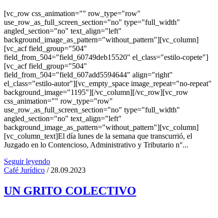
[vc_row css_animation="" row_type="row"
use_row_as_full_screen_section="no" type="full_width"
angled_section="no" text_align="left"
background_image_as_pattern="without_pattern"][vc_column]
[vc_acf field_group="504"
field_from_504="field_60749deb15520" el_class="estilo-copete"]
[vc_acf field_group="504"
field_from_504="field_607add5594644" align="right"
el_class="estilo-autor"][vc_empty_space image_repeat="no-repeat"
background_image="1195"][/vc_column][/vc_row][vc_row
css_animation="" row_type="row"
use_row_as_full_screen_section="no" type="full_width"
angled_section="no" text_align="left"
background_image_as_pattern="without_pattern"][vc_column]
[vc_column_text]El día lunes de la semana que transcurrió, el
Juzgado en lo Contencioso, Administrativo y Tributario n°...
Seguir leyendo
Café Jurídico
/ 28.09.2023
UN GRITO COLECTIVO