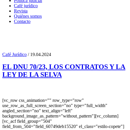
Política judicial
Café jurídico
Revista
Quiénes somos
Contacto
Café Jurídico
/ 19.04.2024
Author: tincho
EL DNU 70/23, LOS CONTRATOS Y LA
LEY DE LA SELVA
[vc_row css_animation="" row_type="row"
use_row_as_full_screen_section="no" type="full_width"
angled_section="no" text_align="left"
background_image_as_pattern="without_pattern"][vc_column]
[vc_acf field_group="504"
field_from_504="field_60749deb15520" el_class="estilo-copete"]