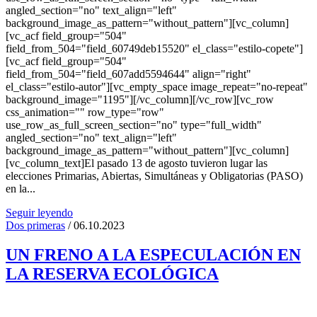
angled_section="no" text_align="left"
background_image_as_pattern="without_pattern"][vc_column]
[vc_acf field_group="504"
field_from_504="field_60749deb15520" el_class="estilo-copete"]
[vc_acf field_group="504"
field_from_504="field_607add5594644" align="right"
el_class="estilo-autor"][vc_empty_space image_repeat="no-repeat"
background_image="1195"][/vc_column][/vc_row][vc_row
css_animation="" row_type="row"
use_row_as_full_screen_section="no" type="full_width"
angled_section="no" text_align="left"
background_image_as_pattern="without_pattern"][vc_column]
[vc_column_text]El pasado 13 de agosto tuvieron lugar las
elecciones Primarias, Abiertas, Simultáneas y Obligatorias (PASO)
en la...
Seguir leyendo
Dos primeras
/ 06.10.2023
UN FRENO A LA ESPECULACIÓN EN
LA RESERVA ECOLÓGICA