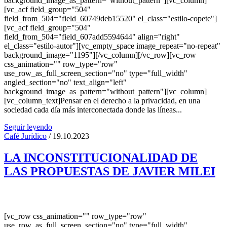
background_image_as_pattern="without_pattern"][vc_column]
[vc_acf field_group="504"
field_from_504="field_60749deb15520" el_class="estilo-copete"]
[vc_acf field_group="504"
field_from_504="field_607add5594644" align="right"
el_class="estilo-autor"][vc_empty_space image_repeat="no-repeat"
background_image="1195"][/vc_column][/vc_row][vc_row
css_animation="" row_type="row"
use_row_as_full_screen_section="no" type="full_width"
angled_section="no" text_align="left"
background_image_as_pattern="without_pattern"][vc_column]
[vc_column_text]Pensar en el derecho a la privacidad, en una
sociedad cada día más interconectada donde las líneas...
Seguir leyendo
Café Jurídico
/ 19.10.2023
LA INCONSTITUCIONALIDAD DE
LAS PROPUESTAS DE JAVIER MILEI
[vc_row css_animation="" row_type="row"
use_row_as_full_screen_section="no" type="full_width"